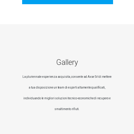
Gallery
La pluriennale esperienza acquisita, consente ad Axse Srl di mettere
a tua disposizione un team di esperti altamente qualificati,
individuando le migliori soluzioni tecnico-economiche di recupero e
smaltimento rifiuti.