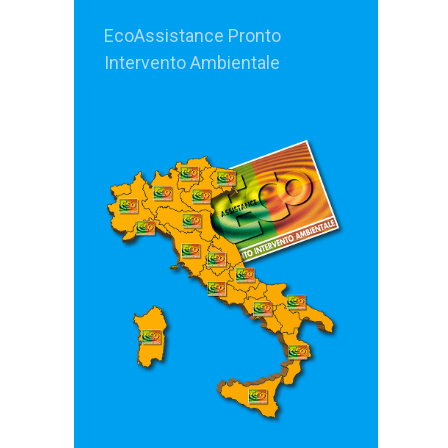
EcoAssistance Pronto
Intervento Ambientale