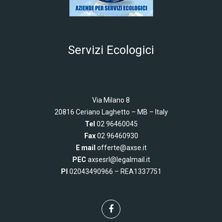
Servizi Ecologici
Via Milano 8
20816 Ceriano Laghetto –
MB – Italy
Tel
02 96460045
Fax
02 96460930
E mail
offerte@axse.it
PEC
axsesrl@legalmail.it
PI
02043490966 – REA1337751