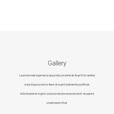
Gallery
La pluriennale esperienza acquisita, consente ad Axse Srl di mettere
a tua disposizione un team di esperti altamente qualificati,
individuando le migliori soluzioni tecnico-economiche di recupero e
smaltimento rifiuti.