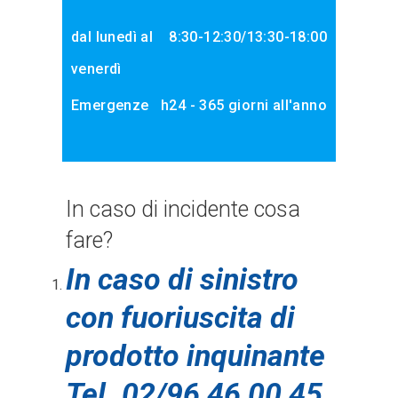
dal lunedì al
8:30-12:30/13:30-18:00
venerdì
Emergenze
h24 - 365 giorni all'anno
In caso di incidente cosa
fare?
In caso di sinistro
con fuoriuscita di
prodotto inquinante
Tel. 02/96 46 00 45