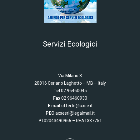
Servizi Ecologici
Via Milano 8
20816 Ceriano Laghetto –
MB – Italy
Tel
02 96460045
Fax
02 96460930
E mail
offerte@axse.it
PEC
axsesrl@legalmail.it
PI
02043490966 – REA1337751