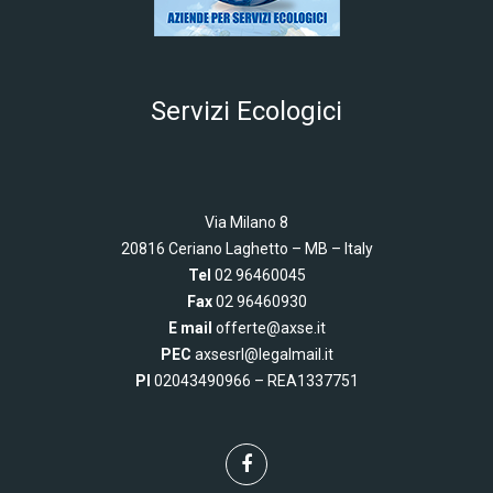
Servizi Ecologici
Via Milano 8
20816 Ceriano Laghetto –
MB – Italy
Tel
02 96460045
Fax
02 96460930
E mail
offerte@axse.it
PEC
axsesrl@legalmail.it
PI
02043490966 – REA1337751